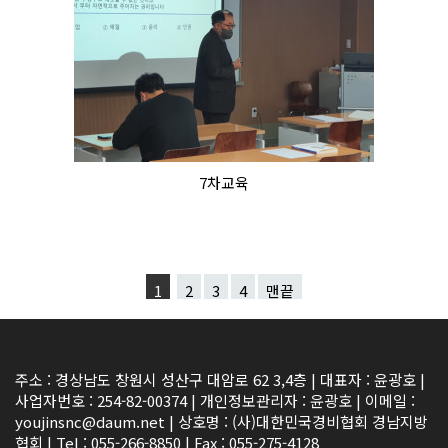
7차교육
1
2
3
4
맨끝
주소 : 경상남도 창원시 성산구 대암로 62 3,4층 | 대표자 : 윤광호 |
사업자번호 : 254-82-00374 | 개인정보관리자 : 윤광호 | 이메일 :
youjinsnc@daum.net | 상호명 : (사)대한민국경비협회 경남지방
협회 | Tel : 055-266-8850 | Fax : 055-275-4128