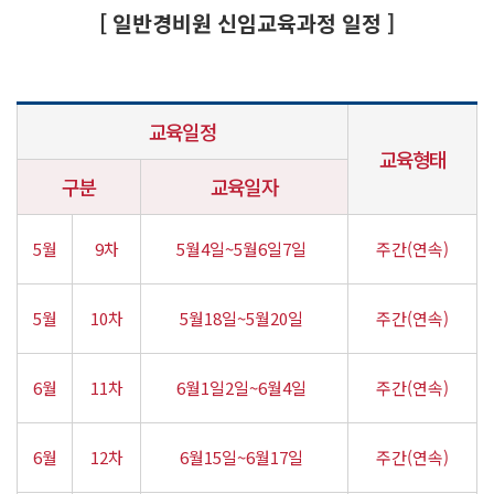
[ 일반경비원 신임교육과정 일정 ]
교육일정
교육형태
구분
교육일자
5월
9차
5월4일~5월6일7일
주간(연속)
5월
10차
5월18일~5월20일
주간(연속)
6월
11차
6월1일2일~6월4일
주간(연속)
6월
12차
6월15일~6월17일
주간(연속)